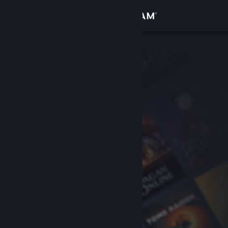
Вписване
Магазин
Общност
Относно
Поддръжка
Смяна на езика
Сдобийте се с мобилното Steam приложение
Преглед на сайта за настолни компютри