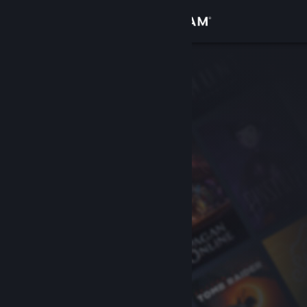
Вписване
Магазин
Общност
Относно
Поддръжка
Смяна на езика
Сдобийте се с мобилното Steam приложение
Преглед на сайта за настолни компютри