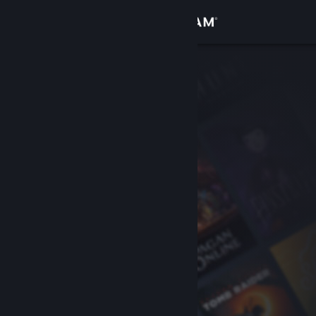
Вписване
Магазин
Общност
Относно
Поддръжка
Смяна на езика
Сдобийте се с мобилното Steam приложение
Преглед на сайта за настолни компютри