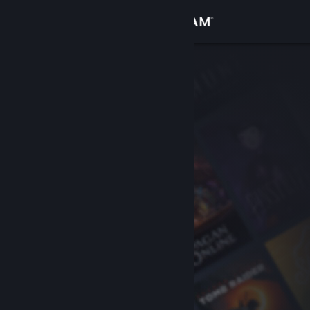
Вписване
Магазин
Общност
Относно
Поддръжка
Смяна на езика
Сдобийте се с мобилното Steam приложение
Преглед на сайта за настолни компютри