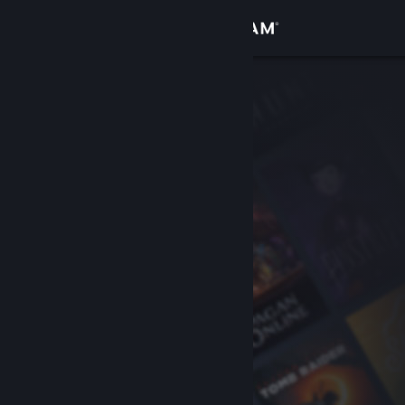
Вписване
Магазин
Общност
Относно
Поддръжка
Смяна на езика
Сдобийте се с мобилното Steam приложение
Преглед на сайта за настолни компютри