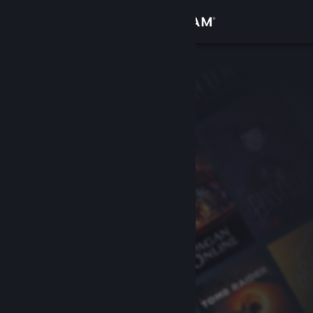
Вписване
Магазин
Общност
Относно
Поддръжка
Смяна на езика
Сдобийте се с мобилното Steam приложение
Преглед на сайта за настолни компютри