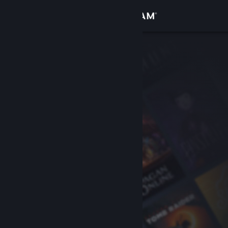
Вписване
Магазин
Общност
Относно
Поддръжка
Смяна на езика
Сдобийте се с мобилното Steam приложение
Преглед на сайта за настолни компютри