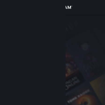
Вписване
Магазин
Общност
Относно
Поддръжка
Смяна на езика
Сдобийте се с мобилното Steam приложение
Преглед на сайта за настолни компютри