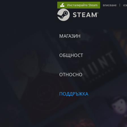
Инсталирайте Steam
вписване
|
ез
МАГАЗИН
ОБЩНОСТ
ОТНОСНО
ПОДДРЪЖКА