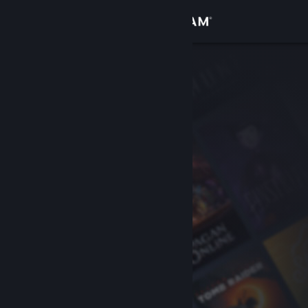
Вписване
Магазин
Общност
Относно
Поддръжка
Смяна на езика
Сдобийте се с мобилното Steam приложение
Преглед на сайта за настолни компютри