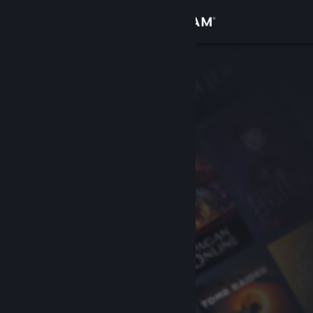
Вписване
Магазин
Общност
Относно
Поддръжка
Смяна на езика
Сдобийте се с мобилното Steam приложение
Преглед на сайта за настолни компютри