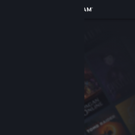
Вписване
Магазин
Общност
Относно
Поддръжка
Смяна на езика
Сдобийте се с мобилното Steam приложение
Преглед на сайта за настолни компютри