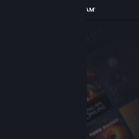
Вписване
Магазин
Общност
Относно
Поддръжка
Смяна на езика
Сдобийте се с мобилното Steam приложение
Преглед на сайта за настолни компютри