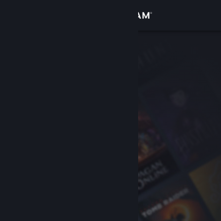
Вписване
Магазин
Общност
Относно
Поддръжка
Смяна на езика
Сдобийте се с мобилното Steam приложение
Преглед на сайта за настолни компютри