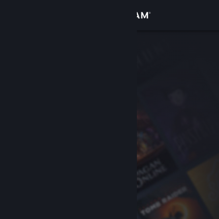
Вписване
Магазин
Общност
Относно
Поддръжка
Смяна на езика
Сдобийте се с мобилното Steam приложение
Преглед на сайта за настолни компютри