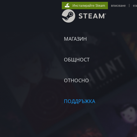
Инсталирайте Steam
вписване
|
ез
МАГАЗИН
ОБЩНОСТ
ОТНОСНО
ПОДДРЪЖКА