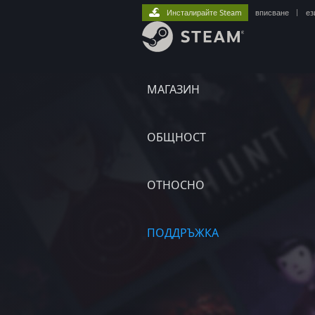
Инсталирайте Steam
вписване
|
ез
МАГАЗИН
ОБЩНОСТ
ОТНОСНО
ПОДДРЪЖКА