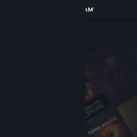
Вписване
Магазин
Общност
Относно
Поддръжка
Смяна на езика
Сдобийте се с мобилното Steam приложение
Преглед на сайта за настолни компютри