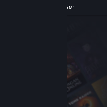
Вписване
Магазин
Общност
Относно
Поддръжка
Смяна на езика
Сдобийте се с мобилното Steam приложение
Преглед на сайта за настолни компютри