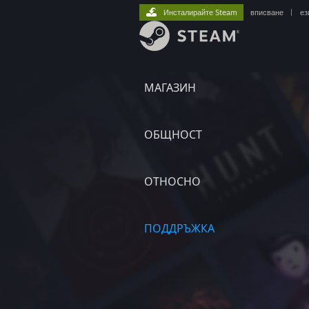
Инсталирайте Steam
вписване
|
ез
МАГАЗИН
ОБЩНОСТ
ОТНОСНО
ПОДДРЪЖКА