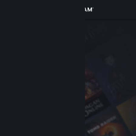
Вписване
Магазин
Общност
Относно
Поддръжка
Смяна на езика
Сдобийте се с мобилното Steam приложение
Преглед на сайта за настолни компютри