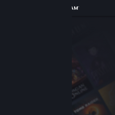
Вписване
Магазин
Общност
Относно
Поддръжка
Смяна на езика
Сдобийте се с мобилното Steam приложение
Преглед на сайта за настолни компютри