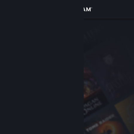
Вписване
Магазин
Общност
Относно
Поддръжка
Смяна на езика
Сдобийте се с мобилното Steam приложение
Преглед на сайта за настолни компютри