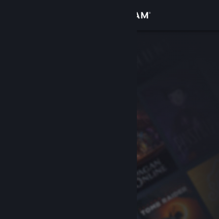
Вписване
Магазин
Общност
Относно
Поддръжка
Смяна на езика
Сдобийте се с мобилното Steam приложение
Преглед на сайта за настолни компютри