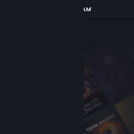
Вписване
Магазин
Общност
Относно
Поддръжка
Смяна на езика
Сдобийте се с мобилното Steam приложение
Преглед на сайта за настолни компютри