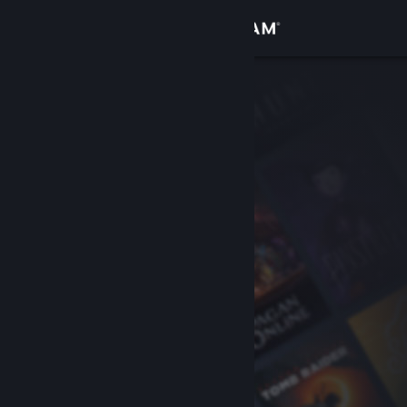
Вписване
Магазин
Общност
Относно
Поддръжка
Смяна на езика
Сдобийте се с мобилното Steam приложение
Преглед на сайта за настолни компютри