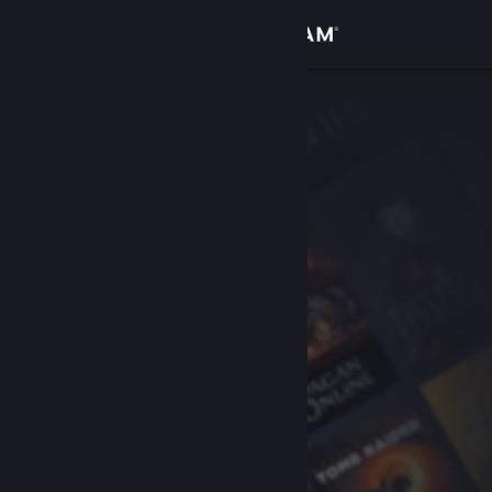
Вписване
Магазин
Общност
Относно
Поддръжка
Смяна на езика
Сдобийте се с мобилното Steam приложение
Преглед на сайта за настолни компютри