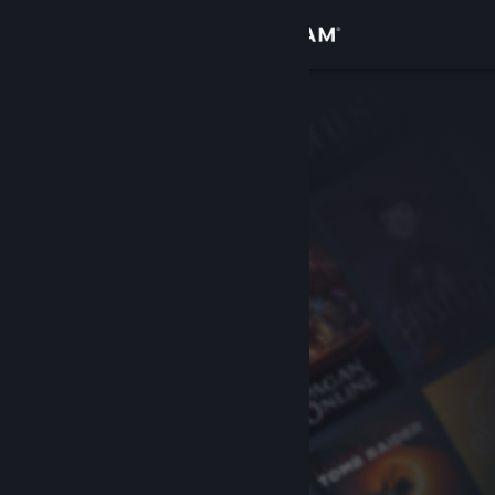
Вписване
Магазин
Общност
Относно
Поддръжка
Смяна на езика
Сдобийте се с мобилното Steam приложение
Преглед на сайта за настолни компютри