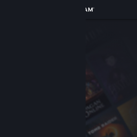
Вписване
Магазин
Общност
Относно
Поддръжка
Смяна на езика
Сдобийте се с мобилното Steam приложение
Преглед на сайта за настолни компютри