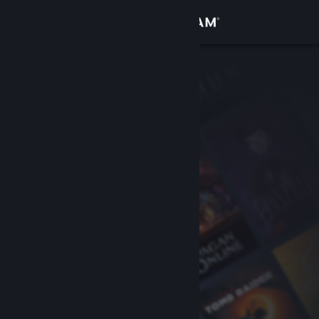
Вписване
Магазин
Общност
Относно
Поддръжка
Смяна на езика
Сдобийте се с мобилното Steam приложение
Преглед на сайта за настолни компютри