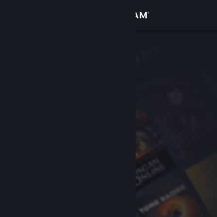
Вписване
Магазин
Общност
Относно
Поддръжка
Смяна на езика
Сдобийте се с мобилното Steam приложение
Преглед на сайта за настолни компютри