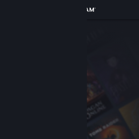
Вписване
Магазин
Общност
Относно
Поддръжка
Смяна на езика
Сдобийте се с мобилното Steam приложение
Преглед на сайта за настолни компютри