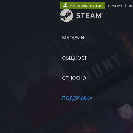
Инсталирайте Steam
вписване
|
ез
МАГАЗИН
ОБЩНОСТ
ОТНОСНО
ПОДДРЪЖКА