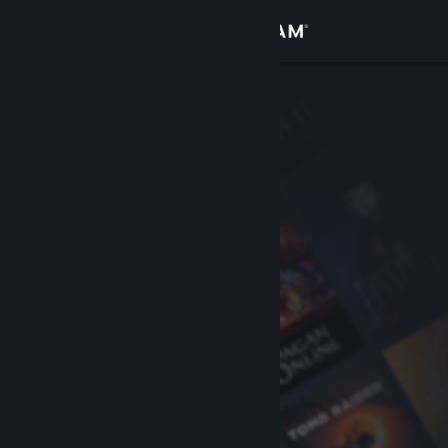
Вписване
Магазин
Общност
Относно
Поддръжка
Смяна на езика
Сдобийте се с мобилното Steam приложение
Преглед на сайта за настолни компютри