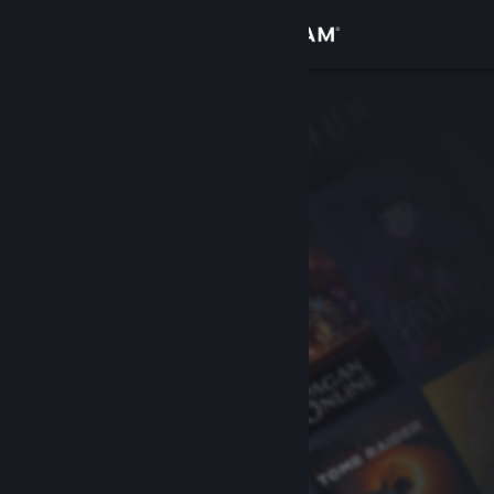
Вписване
Магазин
Общност
Относно
Поддръжка
Смяна на езика
Сдобийте се с мобилното Steam приложение
Преглед на сайта за настолни компютри