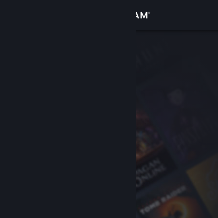
Вписване
Магазин
Общност
Относно
Поддръжка
Смяна на езика
Сдобийте се с мобилното Steam приложение
Преглед на сайта за настолни компютри