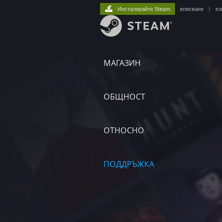
Инсталирайте Steam
вписване
|
ез
МАГАЗИН
ОБЩНОСТ
ОТНОСНО
ПОДДРЪЖКА