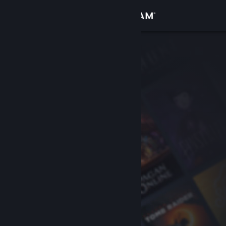
Вписване
Магазин
Общност
Относно
Поддръжка
Смяна на езика
Сдобийте се с мобилното Steam приложение
Преглед на сайта за настолни компютри