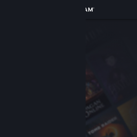
Вписване
Магазин
Общност
Относно
Поддръжка
Смяна на езика
Сдобийте се с мобилното Steam приложение
Преглед на сайта за настолни компютри