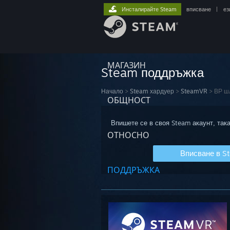
Инсталирайте Steam
вписване
|
ез
МАГАЗИН
Steam поддръжка
Начало
>
Steam хардуер
>
SteamVR
>
ВР ш
ОБЩНОСТ
Впишете се в своя Steam акаунт, така
ОТНОСНО
Вписване в S
ПОДДРЪЖКА