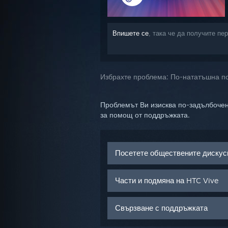
Впишете се
, така че да получите п
Избрахте проблема:
По-нататъшна 
Проблемът Ви изисква по-задълбочен
за помощ от поддръжката.
Посетете обществените дискус
Части и подмяна на HTC Vive
Свързване с поддръжката