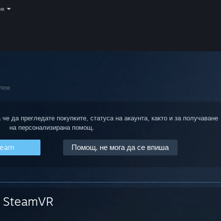
ик
лем
 че да прегледате покупките, статуса на акаунта, както и за получаване
на персонализирана помощ.
team
Помощ, не мога да се впиша
SteamVR