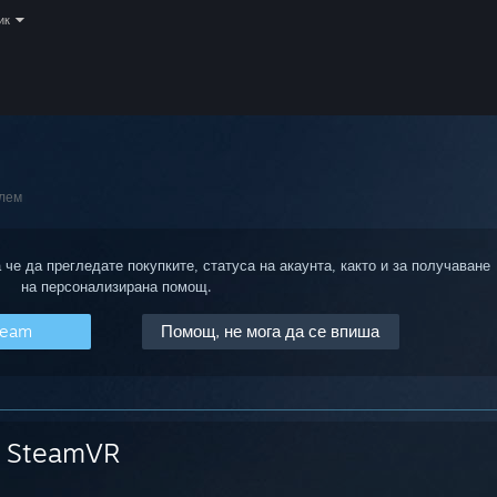
ик
лем
 че да прегледате покупките, статуса на акаунта, както и за получаване
на персонализирана помощ.
team
Помощ, не мога да се впиша
SteamVR