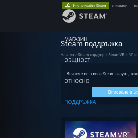
Инсталирайте Steam
вписване
|
ез
МАГАЗИН
Steam поддръжка
Начало
>
Steam хардуер
>
SteamVR
>
ВР ш
ОБЩНОСТ
Впишете се в своя Steam акаунт, така
ОТНОСНО
Вписване в S
ПОДДРЪЖКА