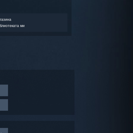
газина
блиотеката ми