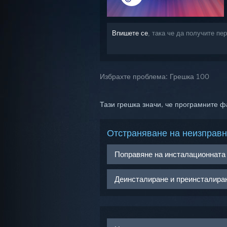
Впишете се
, така че да получите п
Избрахте проблема:
Грешка 100
Тази грешка значи, че програмните ф
Отстраняване на неизправн
Поправяне на инсталационната
Ако Steam е инсталиран в разли
Деинсталиране и преинсталира
конфигурацията/хронологията н
Пуснете Steam клиента;
С цел да поправите инсталац
Задръжте курсора на мишкат
Упътете се към:
…Steam/stea
Изберете
„ИНСТРУМЕНТИ“
;
Пуснете vrpathreg и поправе