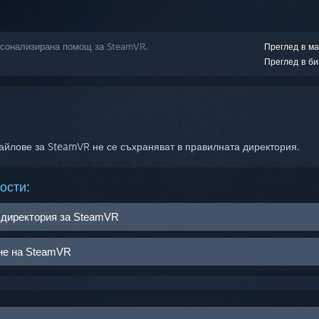
ерсонализирана помощ за SteamVR.
Преглед в ма
Преглед в би
айлове за SteamVR не се съхраняват в правилната директория.
ости:
 директория за SteamVR
чна директория от тази по подразбиране, възможно е файловете за
не на SteamVR
а SteamVR да се обръщат към несъществуващи папки.
ионната директория на SteamVR:
а си над бутона
„БИБЛИОТЕКА“
;
mapps/common/SteamVR/bin/win64
;
те директориите към правилния диск и папка или изтрийте файла