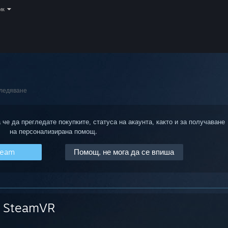
ик
ледяване
 че да прегледате покупките, статуса на акаунта, както и за получаване
на персонализирана помощ.
team
Помощ, не мога да се впиша
SteamVR