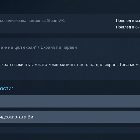
ерсонализирана помощ за SteamVR.
Преглед в ма
Преглед в би
е е на цял екран“ / Екранът е червен
ран всеки път, когато композитингът не е на цял екран. Това може
ости:
към
„SteamVR“
>
„Настройки“
>
раздела „Разработчици“
>
„Включв
идеокартата Ви
те директния режим, възможно е драйверите Ви да са несъвместим
 ВР шлемът Ви не се разпознава като монитор. Ако затворите Stea
бновяване. Nvidia 360.75 и по-нови или AMD 1.0.3.16 и по-нови
тния Ви плот, то това значи, че директният режим не е включен. К