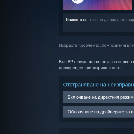
Впишете се
, така че да получите п
Избрахте проблема:
„Композитингът н
Във ВР шлема ще се показва червен ек
прозорец се припокрива с него.
Отстраняване на неизправн
Включване на директния режим
Пуснете SteamVR и се упътете 
Обновяване на драйверите за в
директния режим“
.
Ако сте неспособни да активира
Директният режим гарантира, че
тази функция и ще се изисква о
екрана на ВР шлема показва рабо