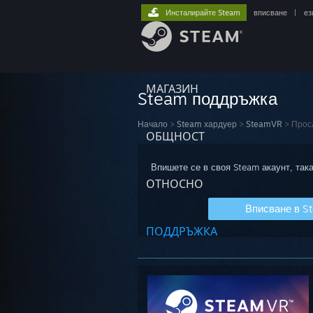
Инсталирайте Steam
вписване
|
ез
МАГАЗИН
Steam поддръжка
Начало
>
Steam хардуер
>
SteamVR
>
Прос
ОБЩНОСТ
Впишете се в своя Steam акаунт, така
ОТНОСНО
Вписване в S
ПОДДРЪЖКА