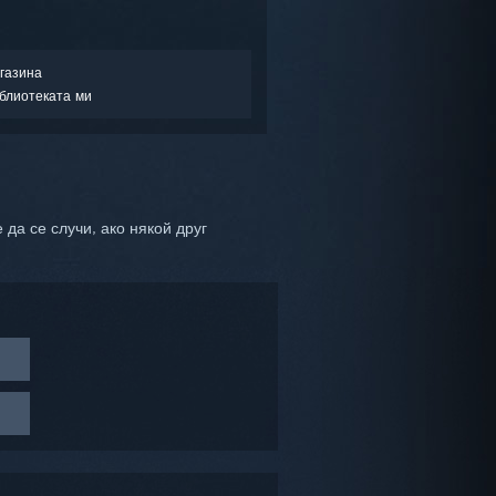
газина
блиотеката ми
 да се случи, ако някой друг
ане на
и с
mVR и
огато