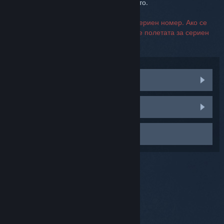
относно подробности за възстановяването.
За връзка с поддръжката не се изисква сериен номер. Ако се
натъкнете на грешка, можете да оставите полетата за сериен
номер празни.
Посетете обществените дискусии
Докладване за неизправност
Свързване с поддръжката