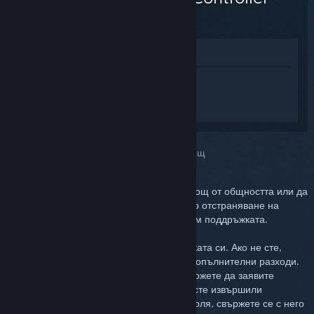
(2015)
Преглед в магазина
Впишете се
, така че да получите
персонализирана помощ за Steam
Controller (2015).
Избрахте проблема:
По-нататъшна помощ
Можете да проверите дискусиите за помощ от общността или да
докладвате грешката. За по-задълбочено отстраняване на
неизправности, моля, създайте билет към поддръжката.
Ние искаме да бъдете доволни от покупката си. Ако не сте,
имате пълното право да я върнете без допълнителни разходи.
Ако сте извършили покупката в Steam, можете да заявите
възстановяване на цената по-долу. Ако сте извършили
покупката от друг търговец на дребно, моля, свържете се с него