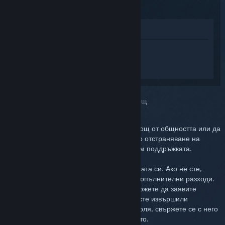
(2015)
Преглед в магазина
Впишете се
, така че да получите
персонализирана помощ за Steam
Controller (2015).
Избрахте проблема:
По-нататъшна помощ
Можете да проверите дискусиите за помощ от общността или да
докладвате грешката. За по-задълбочено отстраняване на
неизправности, моля, създайте билет към поддръжката.
Ние искаме да бъдете доволни от покупката си. Ако не сте,
имате пълното право да я върнете без допълнителни разходи.
Ако сте извършили покупката в Steam, можете да заявите
възстановяване на цената по-долу. Ако сте извършили
покупката от друг търговец на дребно, моля, свържете се с него
относно подробности за възстановяването.