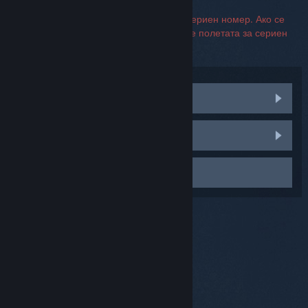
За връзка с поддръжката не се изисква сериен номер. Ако се
натъкнете на грешка, можете да оставите полетата за сериен
номер празни.
Посетете обществените дискусии
Докладване за неизправност
Свързване с поддръжката
© Valve Corporation. Всички права запазени. Всички