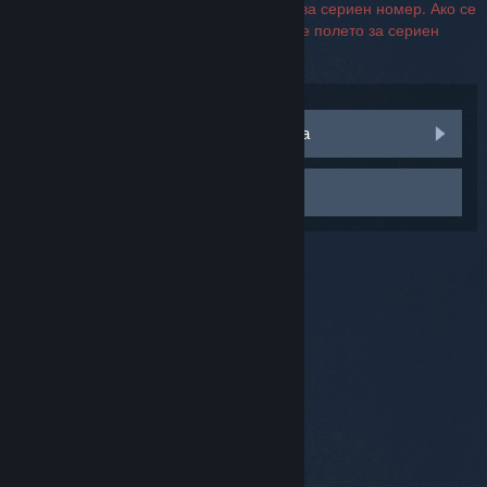
За свързване с поддръжката не се изисква сериен номер. Ако се
натъкнете на грешка, можете да оставите полето за сериен
номер празно.
Посетете дискусиите на общността
Свържете се с поддръжката
© Valve Corporation. Всички права запазени. Всички
търговски марки принадлежат на съответните им
собственици в САЩ и други страни.
Декларация за
поверителност
|
Юридическа информация
|
Достъпност
|
Условия за ползване на Steam
|
Възстановявания
|
Бисквитки