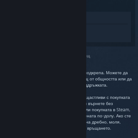
Преглед в магазина
Впишете се
, така че да получите
персонализирана помощ за Steam Link.
Избрахте проблема:
По-нататъшна помощ
Проблемът Ви изисква по-задълбочена подкрепа. Можете да
проверите дискусионната група за помощ от общността или да
създадете билет, търсейки помощ от поддръжката.
В крайна сметка, ние искаме Вие да сте щастливи с покупката
си. Ако не сте, имате пълното право да я върнете без
допълнителни разходи. Ако сте извършили покупката в Steam,
можете да заявите възстановяване на цената по-долу. Ако сте
извършили покупката от някой търговец на дребно, моля,
свържете се тях относно подробности за връщането.