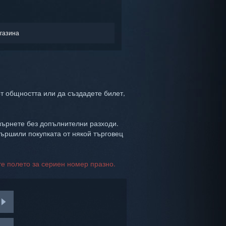
газина
т общността или да създадете билет,
 върнете без допълнителни разходи.
вършили покупката от някой търговец
те полето за сериен номер празно.