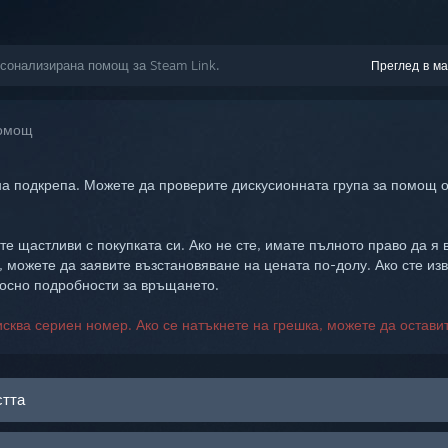
рсонализирана помощ за Steam Link.
Преглед в ма
помощ
а подкрепа. Можете да проверите дискусионната група за помощ о
те щастливи с покупката си. Ако не сте, имате пълното право да я
, можете да заявите възстановяване на цената по-долу. Ако сте из
носно подробности за връщането.
исква сериен номер. Ако се натъкнете на грешка, можете да остави
стта