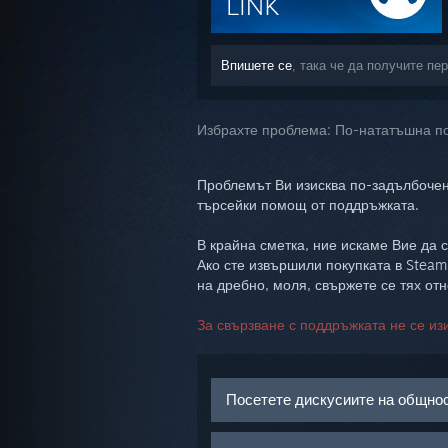
Впишете се
, така че да получите пе
Избрахте проблема:
По-нататъшна 
Проблемът Ви изисква по-задълбочен
търсейки помощ от поддръжката.
В крайна сметка, ние искаме Вие да с
Ако сте извършили покупката в Steam
на дребно, моля, свържете се тях от
За свързване с поддръжката не се из
Посетете дискусиите на общно