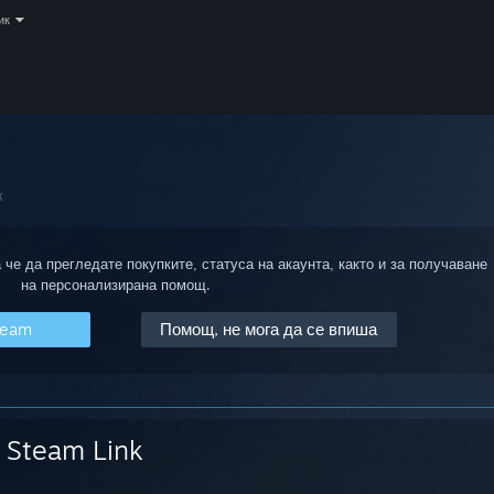
ик
к
 че да прегледате покупките, статуса на акаунта, както и за получаване
на персонализирана помощ.
team
Помощ, не мога да се впиша
Steam Link