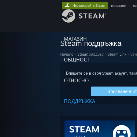
Инсталирайте Steam
вписване
|
ез
МАГАЗИН
Steam поддръжка
Начало
>
Steam хардуер
>
Steam Link
>
Зву
ОБЩНОСТ
Впишете се в своя Steam акаунт, така
ОТНОСНО
Вписване в S
ПОДДРЪЖКА