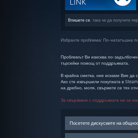
Впишете се
, така че да получите пе
Избрахте проблема:
По-нататъшна 
Проблемът Ви изисква по-задълбочен
търсейки помощ от поддръжката.
В крайна сметка, ние искаме Вие да с
Ако сте извършили покупката в Steam
на дребно, моля, свържете се тях от
За свързване с поддръжката не се из
Посетете дискусиите на общно