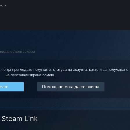
ик
еждане / контролери
 че да прегледате покупките, статуса на акаунта, както и за получаване
на персонализирана помощ.
team
Помощ, не мога да се впиша
Steam Link