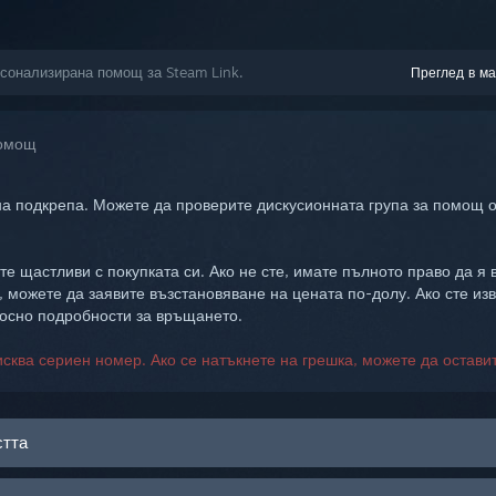
рсонализирана помощ за Steam Link.
Преглед в ма
помощ
а подкрепа. Можете да проверите дискусионната група за помощ о
те щастливи с покупката си. Ако не сте, имате пълното право да я
, можете да заявите възстановяване на цената по-долу. Ако сте из
носно подробности за връщането.
исква сериен номер. Ако се натъкнете на грешка, можете да остави
стта