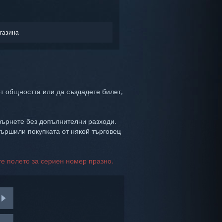
газина
т общността или да създадете билет,
 върнете без допълнителни разходи.
вършили покупката от някой търговец
те полето за сериен номер празно.