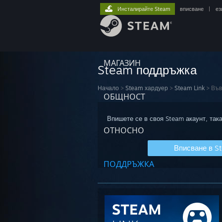
Инсталирайте Steam
вписване
|
ез
МАГАЗИН
Steam поддръжка
Начало
>
Steam хардуер
>
Steam Link
>
Във
ОБЩНОСТ
Впишете се в своя Steam акаунт, така
ОТНОСНО
Вписване в S
ПОДДРЪЖКА