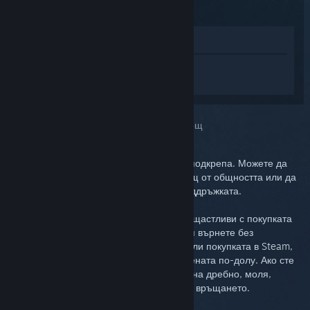
Преглед в магазина
Впишете се
, така че да получите
персонализирана помощ за Steam Link.
Избрахте проблема:
По-нататъшна помощ
Проблемът Ви изисква по-задълбочена подкрепа. Можете да
проверите дискусионната група за помощ от общността или да
създадете билет, търсейки помощ от поддръжката.
В крайна сметка, ние искаме Вие да сте щастливи с покупката
си. Ако не сте, имате пълното право да я върнете без
допълнителни разходи. Ако сте извършили покупката в Steam,
можете да заявите възстановяване на цената по-долу. Ако сте
извършили покупката от някой търговец на дребно, моля,
свържете се тях относно подробности за връщането.