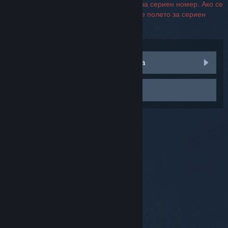
За свързване с поддръжката не се изисква сериен номер. Ако се
натъкнете на грешка, можете да оставите полето за сериен
номер празно.
Посетете дискусиите на общността
Свържете се с поддръжката
© Valve Corporation. Всички права запазени. Всички
търговски марки принадлежат на съответните им
собственици в САЩ и други страни.
Декларация за
поверителност
|
Юридическа информация
|
Достъпност
|
Условия за ползване на Steam
|
Възстановявания
|
Бисквитки