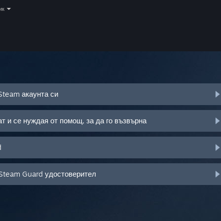
ик
Steam акаунта си
т и се нуждая от помощ, за да го възвърна
d
 Steam Guard удостоверител