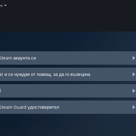
ик
Steam акаунта си
т и се нуждая от помощ, за да го възвърна
d
 Steam Guard удостоверител